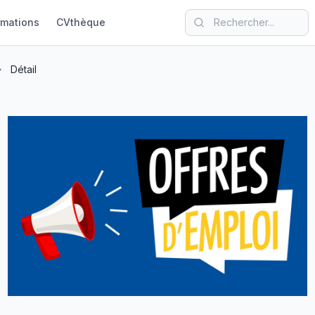
rmations
CVthèque
Détail