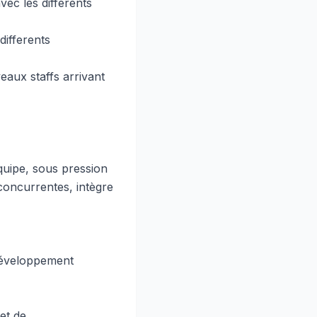
ec les differents
differents
eaux staffs arrivant
quipe, sous pression
concurrentes, intègre
développement
et de