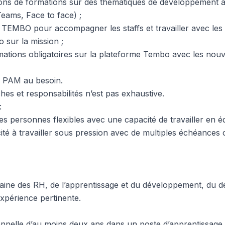
ons de formations sur des thematiques de developpement av
Teams, Face to face) ;
e TEMBO pour accompagner les staffs et travailler avec les 
sur la mission ;
rmations obligatoires sur la plateforme Tembo avec les nouv
a PAM au besoin.
ches et responsabilités n’est pas exhaustive.
:
 personnes flexibles avec une capacité de travailler en é
té à travailler sous pression avec de multiples échéances 
aine des RH, de l’apprentissage et du développement, du 
expérience pertinente.
nnelle d’au moins deux ans dans un poste d’apprentissage 