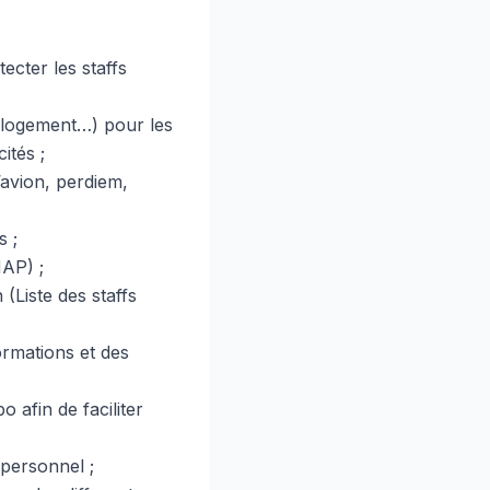
ecter les staffs
, logement…) pour les
ités ;
’avion, perdiem,
s ;
NAP) ;
 (Liste des staffs
ormations et des
 afin de faciliter
 personnel ;