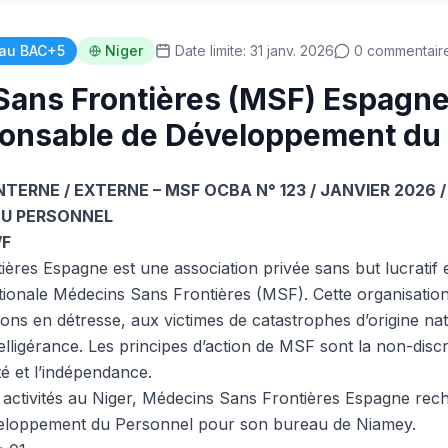
au BAC+5
Niger
Date limite: 31 janv. 2026
0 commentair
ans Frontières (MSF) Espagne
ponsable de Développement du
INTERNE / EXTERNE – MSF OCBA N° 123 / JANVIER 2026
U PERSONNEL
/F
ères Espagne est une association privée sans but lucratif e
nationale Médecins Sans Frontières (MSF). Cette organisatio
ons en détresse, aux victimes de catastrophes d’origine na
elligérance. Les principes d’action de MSF sont la non-discr
ité et l’indépendance.
 activités au Niger, Médecins Sans Frontières Espagne rec
eloppement du Personnel pour son bureau de Niamey.