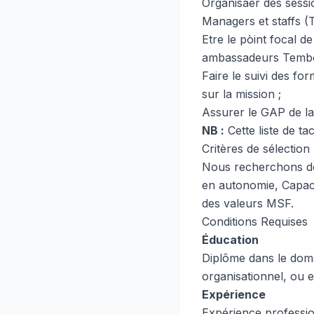
Organisaer des sessi
Managers et staffs (
Etre le pòint focal d
ambassadeurs Tembo 
Faire le suivi des fo
sur la mission ;
Assurer le GAP de l
NB :
Cette liste de ta
Critères de sélection 
Nous recherchons des
en autonomie, Capaci
des valeurs MSF.
Conditions Requises
Éducation
Diplôme dans le dom
organisationnel, ou 
Expérience
Expérience professio