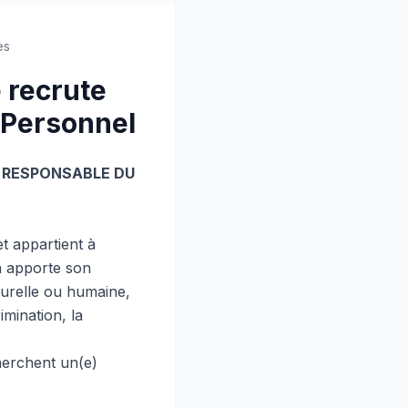
es
 recrute
 Personnel
 / RESPONSABLE DU
t appartient à
n apporte son
turelle ou humaine,
imination, la
herchent un(e)