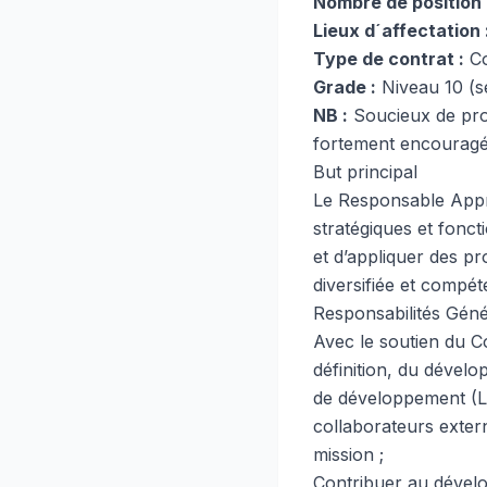
Nombre de position 
Lieux d´affectation 
Type de contrat :
Co
Grade :
Niveau 10 (se
NB :
Soucieux de pro
fortement encouragé
But principal
Le Responsable Appre
stratégiques et fonct
et d’appliquer des p
diversifiée et compét
Responsabilités Géné
Avec le soutien du C
définition, du dévelop
de développement (L&
collaborateurs extern
mission ;
Contribuer au dévelop