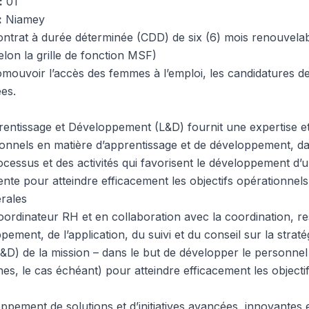
:
01
:
Niamey
ntrat à durée déterminée (CDD) de six (6) mois renouvelab
lon la grille de fonction MSF)
mouvoir l’accès des femmes à l’emploi, les candidatures 
es.
ntissage et Développement (L&D) fournit une expertise et
ionnels en matière d’apprentissage et de développement, dan
rocessus et des activités qui favorisent le développement d
ente pour atteindre efficacement les objectifs opérationnels
rales
oordinateur RH et en collaboration avec la coordination, r
pement, de l’application, du suivi et du conseil sur la strat
D) de la mission – dans le but de développer le personnel
es, le cas échéant) pour atteindre efficacement les objecti
pement de solutions et d’initiatives avancées, innovantes e