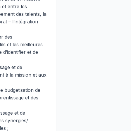
 et entre les
pement des talents, la
at – l’intégration
er des
ls et les meilleures
d’identifier et de
ssage et de
t à la mission et aux
de budgétisation de
rentissage et des
ssage et de
es synergies/
es ;