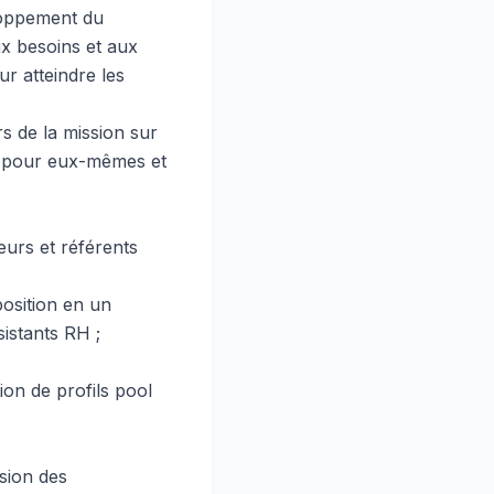
eloppement du
ux besoins et aux
r atteindre les
rs de la mission sur
es pour eux-mêmes et
eurs et référents
position en un
istants RH ;
;
ion de profils pool
usion des