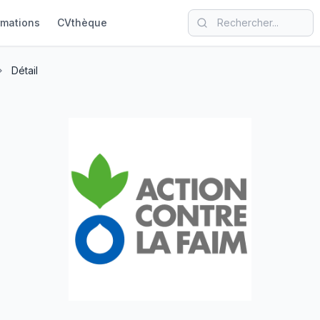
rmations
CVthèque
Détail