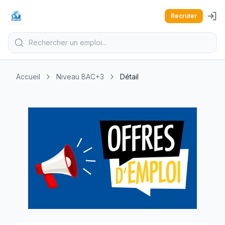
Recruter
Accueil
Niveau BAC+3
Détail