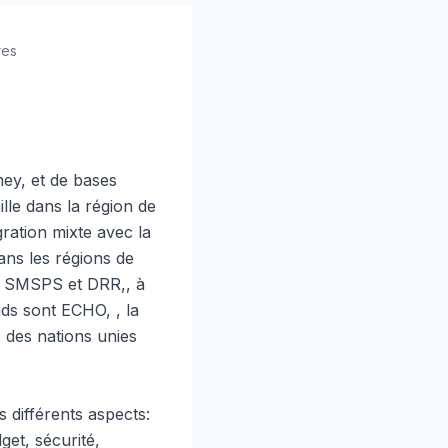
res
ey, et de bases
lle dans la région de
gration mixte avec la
ans les régions de
té SMSPS et DRR,, à
nds sont ECHO, , la
 des nations unies
 différents aspects:
get, sécurité,