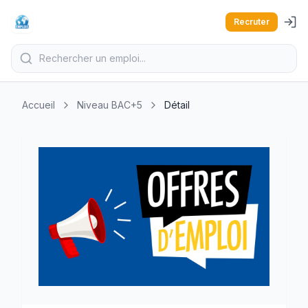
Recruter
Accueil
Niveau BAC+5
Détail