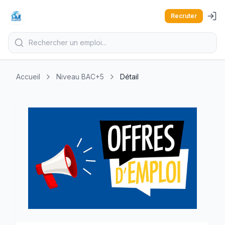
Recruter
Accueil
Niveau BAC+5
Détail