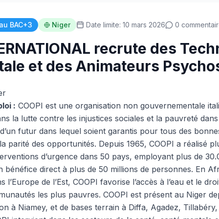
au BAC+3
Niger
Date limite: 10 mars 2026
0 commentair
ERNATIONAL recrute des Techn
ale et des Animateurs Psychos
er
loi :
COOPI est une organisation non gouvernementale ital
ns la lutte contre les injustices sociales et la pauvreté da
d’un futur dans lequel soient garantis pour tous des bonnes
 la parité des opportunités. Depuis 1965, COOPI a réalisé p
terventions d’urgence dans 50 pays, employant plus de 30
n bénéfice direct à plus de 50 millions de personnes. En A
s l’Europe de l’Est, COOPI favorise l’accès à l’eau et le droi
mmunautés les plus pauvres. COOPI est présent au Niger de
on à Niamey, et de bases terrain à Diffa, Agadez, Tillabéry