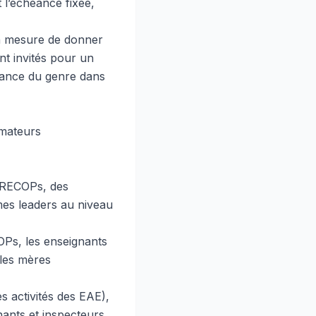
 l’échéance fixée,
en mesure de donner
nt invités pour un
alance du genre dans
imateurs
s RECOPs, des
es leaders au niveau
OPs, les enseignants
 les mères
s activités des EAE),
ants et inspecteurs