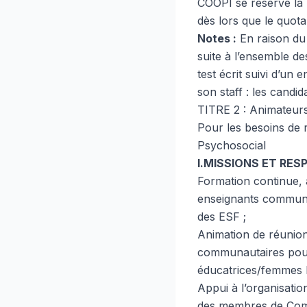
COOPI se réserve la 
dès lors que le quota
Notes :
En raison du
suite à l’ensemble de
test écrit suivi d’un
son staff : les cand
TITRE 2 : Animateur
Pour les besoins de 
Psychosocial
I.MISSIONS ET RES
Formation continue, 
enseignants communa
des ESF ;
Animation de réunion
communautaires pour 
éducatrices/femmes l
Appui à l’organisatio
des membres de Comit