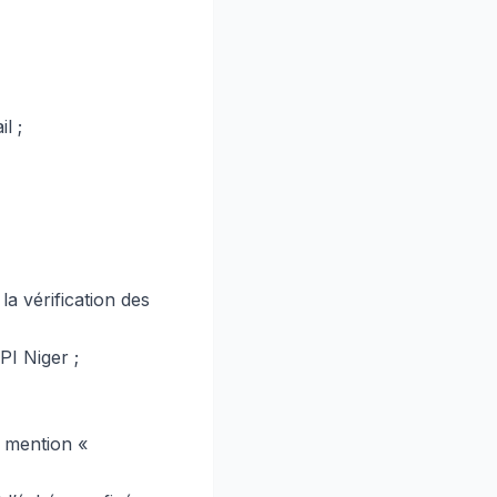
l ;
a vérification des
PI Niger ;
a mention «