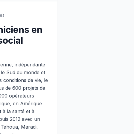
es
iciens en
ocial
ienne, indépendante
ns le Sud du monde et
 conditions de vie, le
lus de 600 projets de
.000 opérateurs
frique, en Amérique
t à la santé et à
puis 2012 avec un
, Tahoua, Maradi,