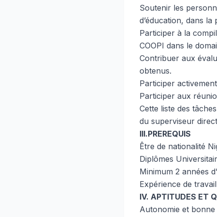
Soutenir les personne
d’éducation, dans la
Participer à la comp
COOPI dans le doma
Contribuer aux évalua
obtenus.
Participer activement
Participer aux réuni
Cette liste des tâche
du superviseur direct
III.PREREQUIS
Être de nationalité Ni
Diplômes Universitai
Minimum 2 années d’e
Expérience de travai
IV. APTITUDES ET
Autonomie et bonne 