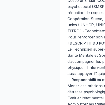
Dosso et Zinder. COOP
psychosocial (SMSPS)
réduction de risques
Coopération Suisse, 
unies (UNHCR, UNI
TITRE 1 : Technicien
Pour renforcer son ef
I.DESCRIPTIF DU P
Le Technicien supéri
Santé Mentale et Sou
d’accompagner les pa
physique. Il intervien
aussi appuyer l’équi
II. Responsabilités 
Mener des missions r
détresse psychologiq
Évaluer l’état mental
Administrer les trait