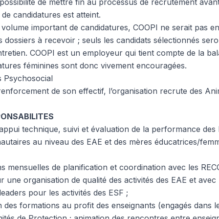
possibilité de mettre fin au processus de recrutement avant
 de candidatures est atteint.
 volume important de candidatures, COOPI ne serait pas 
s dossiers à recevoir ; seuls les candidats sélectionnés sero
 entretien. COOPI est un employeur qui tient compte de la b
idatures féminines sont donc vivement encouragées.
s Psychosocial
renforcement de son effectif, l’organisation recrute des An
PONSABILITES
appui technique, suivi et évaluation de la performance de
utaires au niveau des EAE et des mères éducatrices/femm
s mensuelles de planification et coordination avec les REC
une organisation de qualité des activités des EAE et avec
eaders pour les activités des ESF ;
n des formations au profit des enseignants (engagés dans le
és de Protection ; animation des rencontres entre enseign