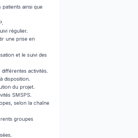
 patients ainsi que
P.
vi régulier.
ir une prise en
ation et le suivi des
fférentes activités.
 disposition.
tion du projet.
tivités SMSPS.
opes, selon la chaîne
férents groupes
isées.