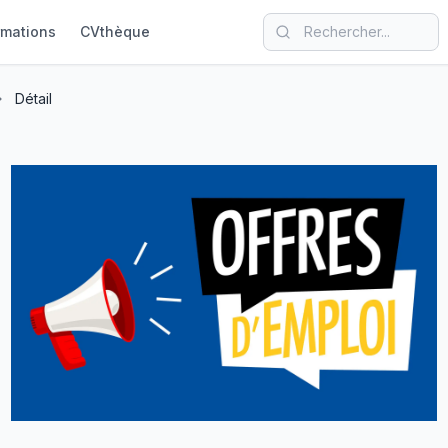
rmations
CVthèque
Détail