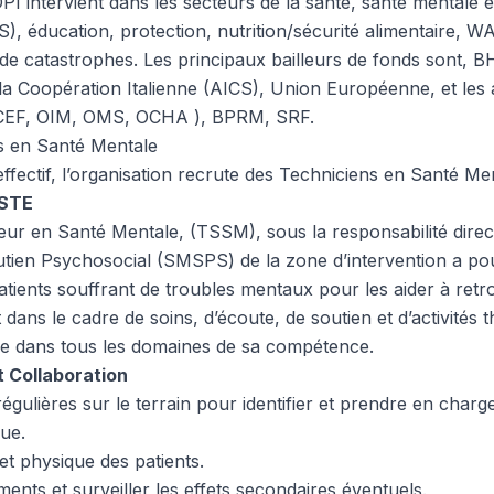
I intervient dans les secteurs de la santé, santé mentale e
, éducation, protection, nutrition/sécurité alimentaire, 
 de catastrophes. Les principaux bailleurs de fonds sont, 
la Coopération Italienne (AICS), Union Européenne, et les
CEF, OIM, OMS, OCHA ), BPRM, SRF.
s en Santé Mentale
fectif, l’organisation recrute des Techniciens en Santé Men
OSTE
eur en Santé Mentale, (TSSM), sous la responsabilité dire
tien Psychosocial (SMSPS) de la zone d’intervention a pou
tients souffrant de troubles mentaux pour les aider à retr
t dans le cadre de soins, d’écoute, de soutien et d’activités t
pe dans tous les domaines de sa compétence.
et Collaboration
égulières sur le terrain pour identifier et prendre en char
ue.
 et physique des patients.
ements et surveiller les effets secondaires éventuels.