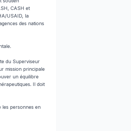
t soutien
WASH, CASH et
BHA/USAID, la
 agences des nations
tale.
cte du Superviseur
r mission principale
ouver un équilibre
hérapeutiques. Il doit
ge les personnes en