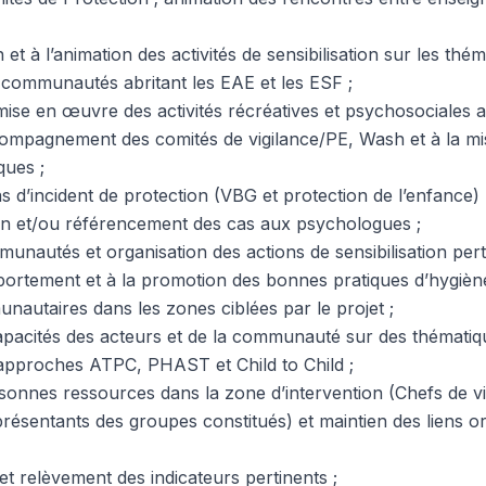
 et à l’animation des activités de sensibilisation sur les thé
s communautés abritant les EAE et les ESF ;
mise en œuvre des activités récréatives et psychosociales a
compagnement des comités de vigilance/PE, Wash et à la m
ques ;
 d’incident de protection (VBG et protection de l’enfance)
on et/ou référencement des cas aux psychologues ;
unautés et organisation des actions de sensibilisation pert
tement et à la promotion des bonnes pratiques d’hygiène 
nautaires dans les zones ciblées par le projet ;
acités des acteurs et de la communauté sur des thématiqu
approches ATPC, PHAST et Child to Child ;
rsonnes ressources dans la zone d’intervention (Chefs de vi
ésentants des groupes constitués) et maintien des liens o
t relèvement des indicateurs pertinents ;