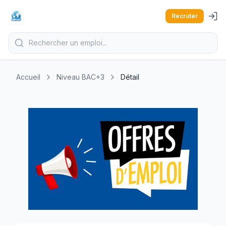
Recruter
Accueil
Niveau BAC+3
Détail