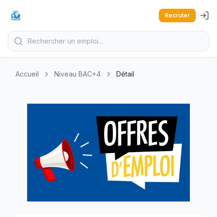
Recruter
Accueil
Niveau BAC+4
Détail