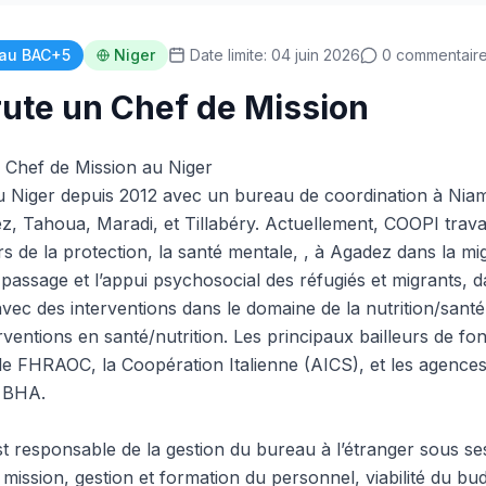
au BAC+5
Niger
Date limite: 04 juin 2026
0 commentair
ute un Chef de Mission
Chef de Mission au Niger
 Niger depuis 2012 avec un bureau de coordination à Niam
ez, Tahoua, Maradi, et Tillabéry. Actuellement, COOPI travai
rs de la protection, la santé mentale, , à Agadez dans la mi
passage et l’appui psychosocial des réfugiés et migrants, d
avec des interventions dans le domaine de la nutrition/san
ventions en santé/nutrition. Les principaux bailleurs de fo
le FHRAOC, la Coopération Italienne (AICS), et les agences
 BHA.
t responsable de la gestion du bureau à l’étranger sous ses
ission, gestion et formation du personnel, viabilité du bud