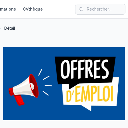
rmations
CVthèque
Détail