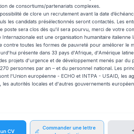
tion de consortiums/partenariats complexes.
possibilité de clore un recrutement avant la date d’échéanc
uls les candidats présélectionnés seront contactés. Les ent
le poste sera clos dès qu'il sera pourvu, merci de votre c
nternazionale est une organisation humanitaire italienne l
te contre toutes les formes de pauvreté pour améliorer le
urd'hui présente dans 33 pays d'Afrique, d'Amérique latine
des projets d'urgence et de développement menés par du p
70 personnes par an – et du personnel national. Les princ
s sont l'Union européenne - ECHO et INTPA - USAID, les ag
, les autorités locales et d'autres gouvernements européen
Commander une lettre
un CV