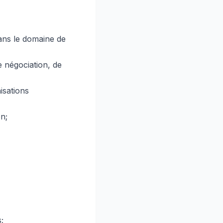
ans le domaine de
 négociation, de
isations
n;
;