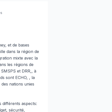
es
ey, et de bases
lle dans la région de
gration mixte avec la
ans les régions de
té SMSPS et DRR,, à
nds sont ECHO, , la
 des nations unies
 différents aspects:
get, sécurité,