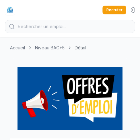
Recruter
Accueil
Niveau BAC+5
Détail