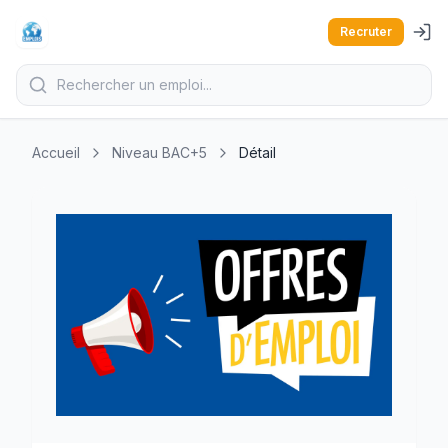
Recruter
Accueil
Niveau BAC+5
Détail