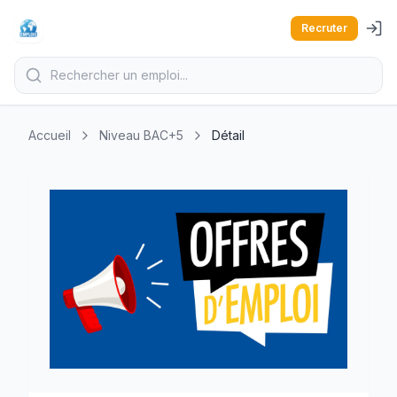
Recruter
Accueil
Niveau BAC+5
Détail