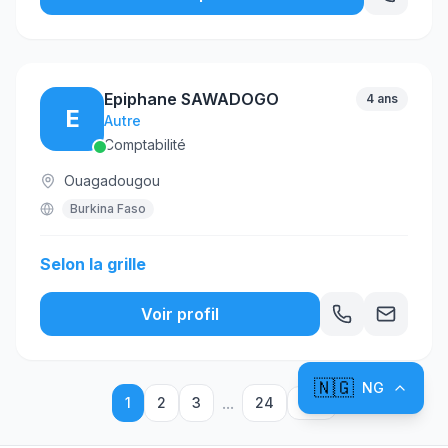
Epiphane SAWADOGO
4 ans
E
Autre
Comptabilité
Ouagadougou
Burkina Faso
Selon la grille
Voir profil
🇳🇬
NG
...
1
2
3
24