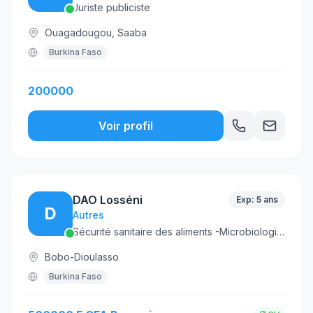
Juriste publiciste
Ouagadougou, Saaba
Burkina Faso
200000
Voir profil
DAO Losséni
Exp: 5 ans
D
Autres
Sécurité sanitaire des aliments -Microbiologie- Technologie agroalimentaire - Management qualité
Bobo-Dioulasso
Burkina Faso