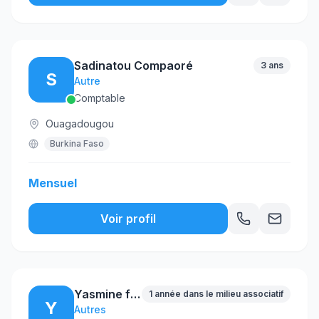
Sadinatou Compaoré
3 ans
S
Autre
Comptable
Ouagadougou
Burkina Faso
Mensuel
Voir profil
Yasmine floria MONKA
1 année dans le milieu associatif
Y
Autres