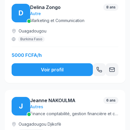
Delina Zongo
8 ans
D
Autre
Marketing et Communication
Ouagadougou
Burkina Faso
5000 FCFA/h
Voir profil
Jeanne NAKOULMA
6 ans
J
Autres
Finance comptabilité, gestion financière et comptable, trésorerie
Ouagadougou Djikofè