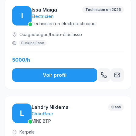
Issa Maïga
Technicien en 2025
I
Électricien
Technicien en électrotechnique
Ouagadougou/bobo-dioulasso
Burkina Faso
5000/h
Voir profil
Landry Nikiema
3 ans
L
Chauffeur
MINE BTP
Karpala