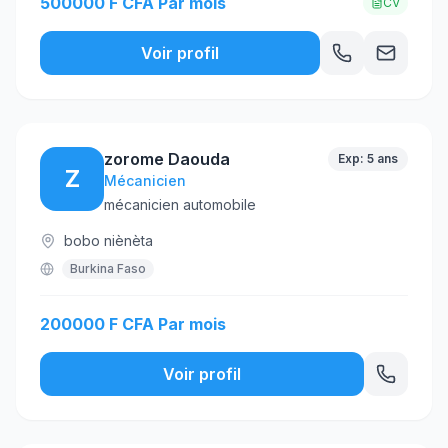
500000 F CFA Par mois
CV
Voir profil
zorome Daouda
Exp: 5 ans
Z
Mécanicien
mécanicien automobile
bobo niènèta
Burkina Faso
200000 F CFA Par mois
Voir profil