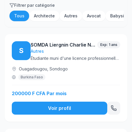
Filtrer par catégorie
Tous
Architecte
Autres
Avocat
Babysitter
SOMDA Liergnin Charlie Nadège
Exp: 1 ans
S
Autres
Étudiante muni d'une licence professionnelle en Lettres modernes et actuellement en année de spécialisation en Communication Pour le Développement
Ouagadougou, Sondogo
Burkina Faso
200000 F CFA Par mois
Voir profil