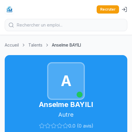
Recruter
Accueil
Talents
Anselme BAYILI
A
Anselme BAYILI
Autre
0.0 (0 avis)