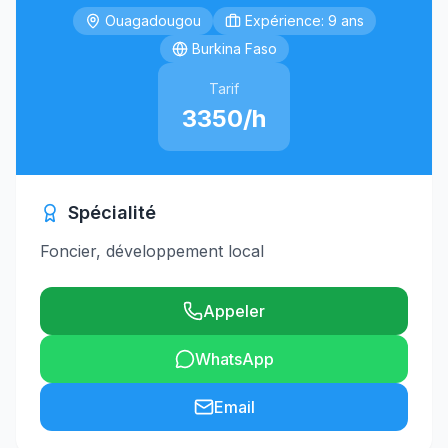
Ouagadougou
Expérience: 9 ans
Burkina Faso
Tarif
3350/h
Spécialité
Foncier, développement local
Appeler
WhatsApp
Email