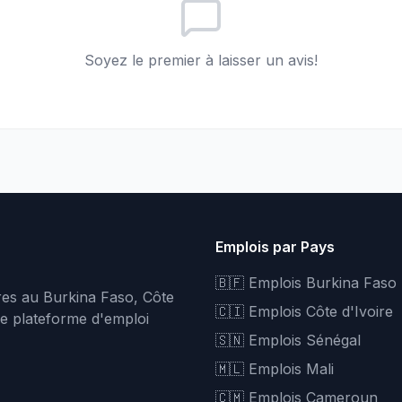
Soyez le premier à laisser un avis!
Emplois par Pays
🇧🇫 Emplois Burkina Faso
fres au Burkina Faso, Côte
🇨🇮 Emplois Côte d'Ivoire
re plateforme d'emploi
🇸🇳 Emplois Sénégal
🇲🇱 Emplois Mali
🇨🇲 Emplois Cameroun