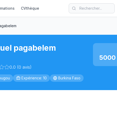
rmations
CVthèque
agabelem
uel pagabelem
5000 
0.0 (0 avis)
ougou
Expérience: 10
Burkina Faso