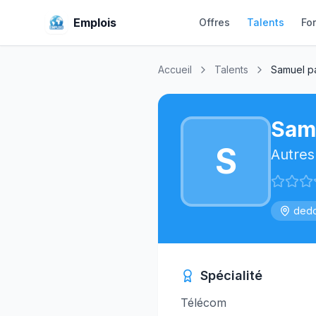
Emplois
Offres
Talents
Fo
Accueil
Talents
Samuel p
Sam
S
Autres
ded
Spécialité
Télécom