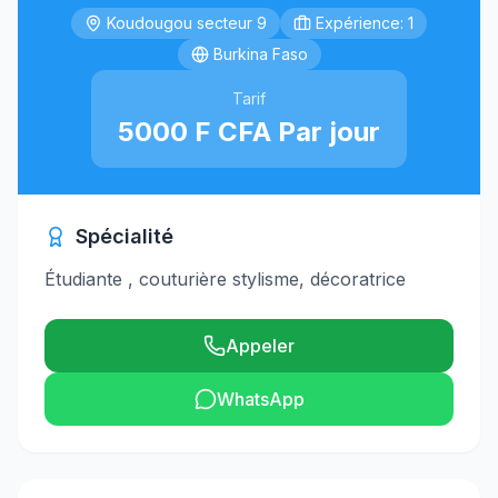
Koudougou secteur 9
Expérience: 1
Burkina Faso
Tarif
5000 F CFA Par jour
Spécialité
Étudiante , couturière stylisme, décoratrice
Appeler
WhatsApp