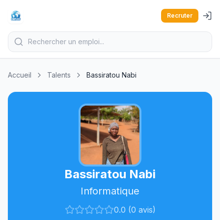
Recruter
Accueil
Talents
Bassiratou Nabi
Bassiratou Nabi
Informatique
0.0 (0 avis)