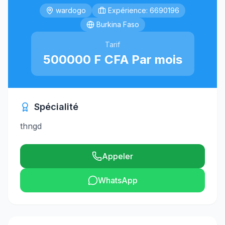
wardogo
Expérience: 6690196
Burkina Faso
Tarif
500000 F CFA Par mois
Spécialité
thngd
Appeler
WhatsApp