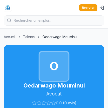
Recruter
Accueil
Talents
Oedarwago Mouminui
O
Oedarwago Mouminui
Avocat
0.0 (0 avis)