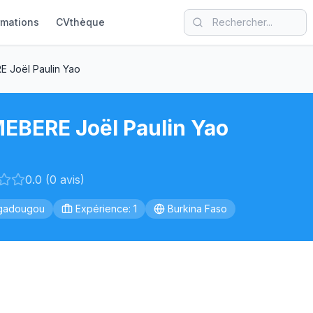
rmations
CVthèque
 Joël Paulin Yao
EBERE Joël Paulin Yao
0.0 (0 avis)
gadougou
Expérience: 1
Burkina Faso