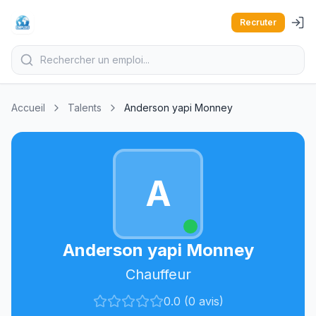
Recruter
Accueil
Talents
Anderson yapi Monney
A
Anderson yapi Monney
Chauffeur
0.0 (0 avis)