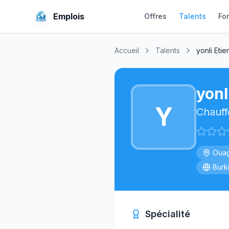
Emplois
Offres
Talents
Fo
Accueil
Talents
yonli Eti
yonl
Y
Chauff
Oua
Burk
Spécialité