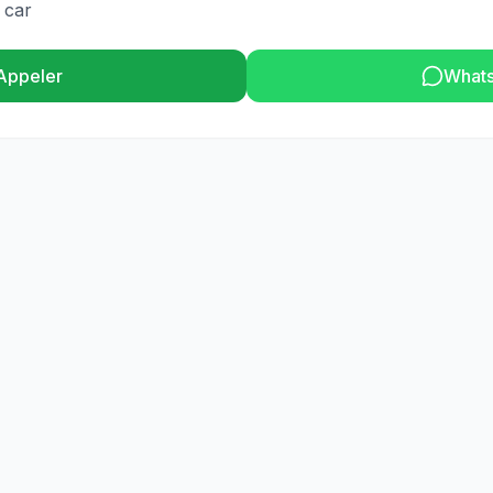
 car
Appeler
What