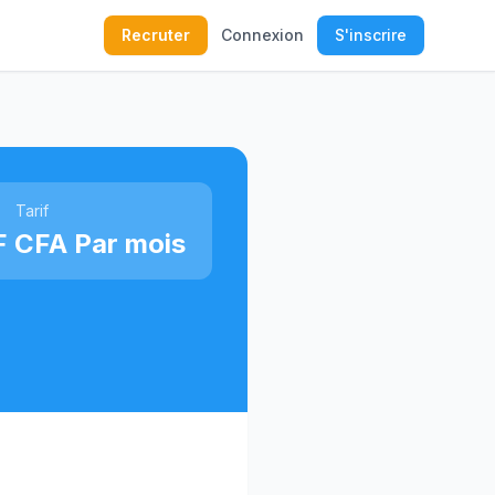
Recruter
Connexion
S'inscrire
Tarif
 CFA Par mois