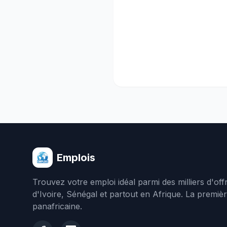
Emplois
Trouvez votre emploi idéal parmi des milliers d'of
d'Ivoire, Sénégal et partout en Afrique. La premiè
panafricaine.