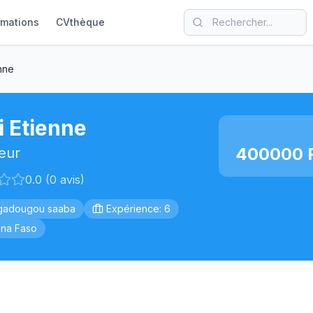
rmations
CVthèque
enne
i Etienne
400000 F
eur
0.0 (0 avis)
gadougou saaba
Expérience: 6
ina Faso