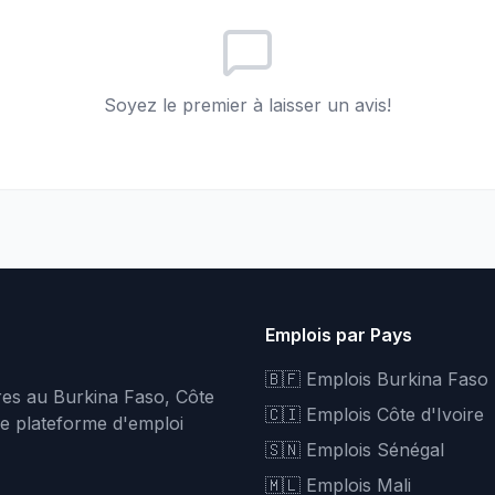
Soyez le premier à laisser un avis!
Emplois par Pays
🇧🇫 Emplois Burkina Faso
fres au Burkina Faso, Côte
🇨🇮 Emplois Côte d'Ivoire
re plateforme d'emploi
🇸🇳 Emplois Sénégal
🇲🇱 Emplois Mali