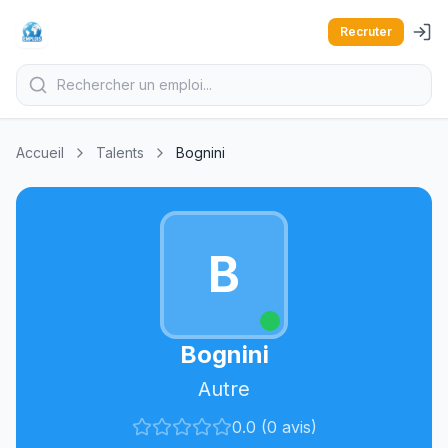
Recruter
Accueil
Talents
Bognini
B
Bognini
Autre
0.0 (0 avis)