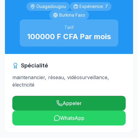
Ouagadougou
Expérience: 7
Burkina Faso
Tarif
100000 F CFA Par mois
Spécialité
maintenancier, réseau, vidéosurveillance,
électricité
Appeler
WhatsApp