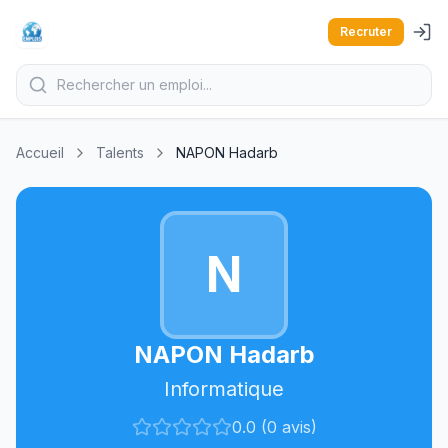
Recruter
Accueil
Talents
NAPON Hadarb
N
NAPON Hadarb
Informatique
0.0 (0 avis)