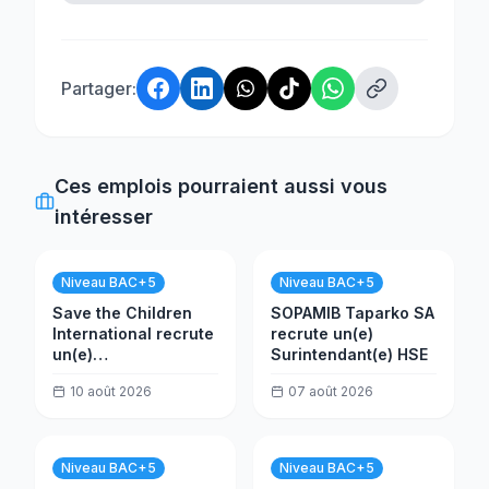
Partager:
Ces emplois pourraient aussi vous
intéresser
Niveau BAC+5
Niveau BAC+5
Save the Children
SOPAMIB Taparko SA
International recrute
recrute un(e)
un(e)
Surintendant(e) HSE
Représentant(e)
10 août 2026
07 août 2026
national(e) au
Burkina Faso
Niveau BAC+5
Niveau BAC+5