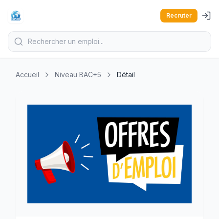
Recruter
Accueil
Niveau BAC+5
Détail