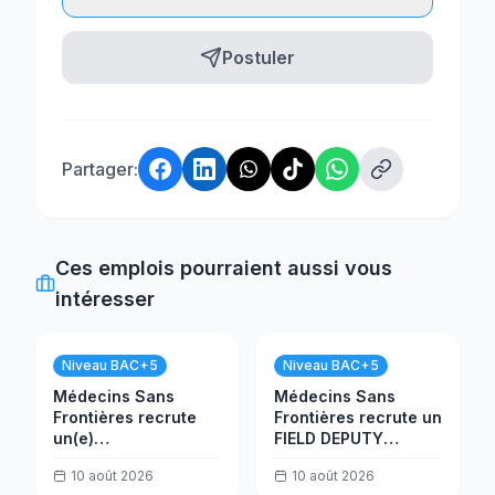
Postuler
Partager:
Ces emplois pourraient aussi vous
intéresser
Niveau BAC+5
Niveau BAC+5
Médecins Sans
Médecins Sans
Frontières recrute
Frontières recrute un
un(e)
FIELD DEPUTY
COORDINATEUR RH
FINANCE
10 août 2026
10 août 2026
ADJOINT
COORDINATOR