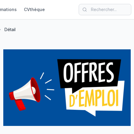
rmations
CVthèque
Détail