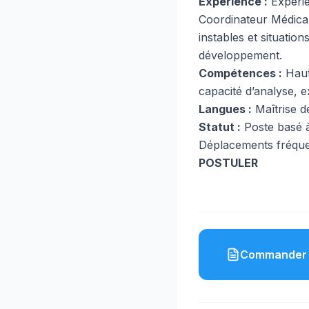
Expérience :
Expérie
Coordinateur Médical
instables et situatio
développement.
Compétences :
Haut 
capacité d’analyse, 
Langues :
Maîtrise de
Statut :
Poste basé à
Déplacements fréque
POSTULER
Commander 