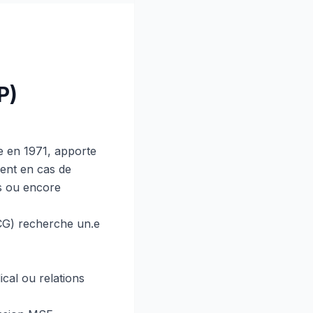
P)
e en 1971, apporte
ment en cas de
es ou encore
CG) recherche un.e
cal ou relations