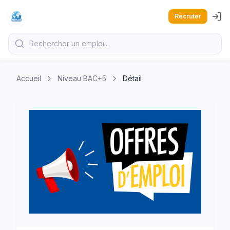
Recruter
Accueil
Niveau BAC+5
Détail