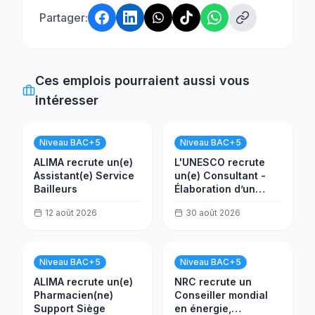
Partager:
Ces emplois pourraient aussi vous
intéresser
Niveau BAC+5
Niveau BAC+5
ALIMA recrute un(e)
L'UNESCO recrute
Assistant(e) Service
un(e) Consultant -
Bailleurs
Élaboration d’un
guide pour la
12 août 2026
30 août 2026
planification de la
transformation du
curriculum
Niveau BAC+5
Niveau BAC+5
ALIMA recrute un(e)
NRC recrute un
Pharmacien(ne)
Conseiller mondial
Support Siège
en énergie,