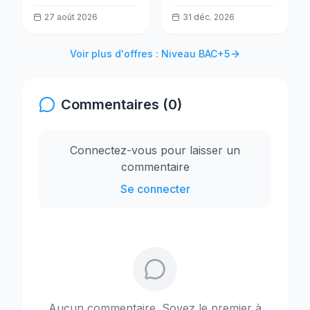
Solarisation -
27 août 2026
31 déc. 2026
Afrique centrale et
de l'Ouest (CWA)
Voir plus d'offres : Niveau BAC+5
Commentaires (0)
Connectez-vous pour laisser un
commentaire
Se connecter
Aucun commentaire. Soyez le premier à