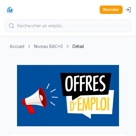
Recruter
Accueil
Niveau BAC+5
Détail