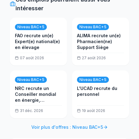
intéresser
Niveau BAC+5
Niveau BAC+5
FAO recrute un(e)
ALIMA recrute un(e)
Expert(e) national(e)
Pharmacien(ne)
en élevage
Support Siège
07 août 2026
27 août 2026
Niveau BAC+5
Niveau BAC+5
NRC recrute un
L'UCAD recrute du
Conseiller mondial
personnel
en énergie,
Solarisation -
31 déc. 2026
19 août 2026
Afrique centrale et
de l'Ouest (CWA)
Voir plus d'offres : Niveau BAC+5