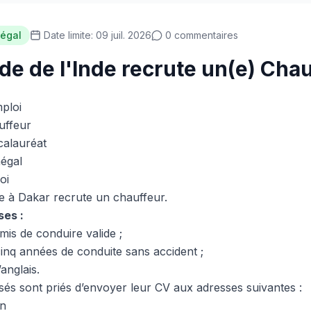
égal
Date limite: 09 juil. 2026
0 commentaires
e de l'Inde recrute un(e) Cha
mploi
ffeur
alauréat
égal
oi
e à Dakar recrute un chauffeur.
ses :
rmis de conduire valide ;
cinq années de conduite sans accident ;
anglais.
ssés sont priés d’envoyer leur CV aux adresses suivantes :
in