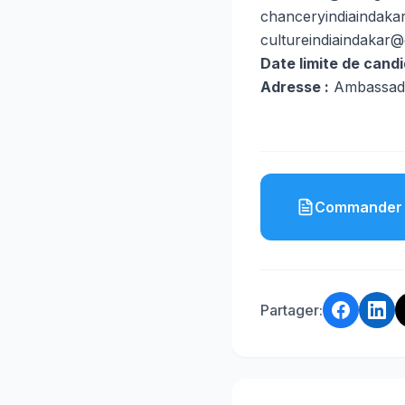
chanceryindiaindak
cultureindiaindakar
Date limite de candi
Adresse :
Ambassade 
Commander 
Partager: