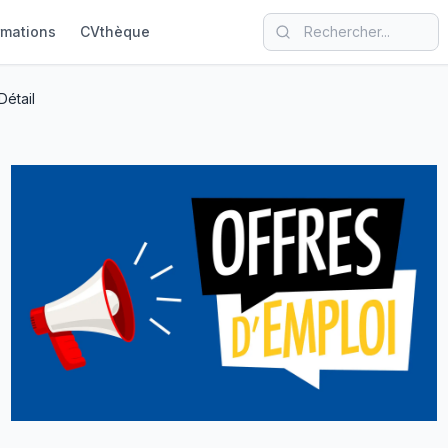
rmations
CVthèque
Détail