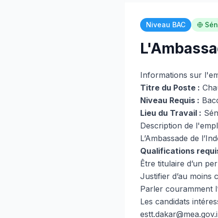
Niveau BAC
Sén
L'Ambassad
Informations sur l'e
Titre du Poste :
Chau
Niveau Requis :
Bacc
Lieu du Travail :
Sén
Description de l'empl
L’Ambassade de l’Ind
Qualifications requi
Être titulaire d’un pe
Justifier d’au moins 
Parler couramment l’
Les candidats intére
estt.dakar@mea.gov.