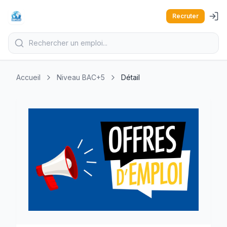
Recruter
Accueil
Niveau BAC+5
Détail