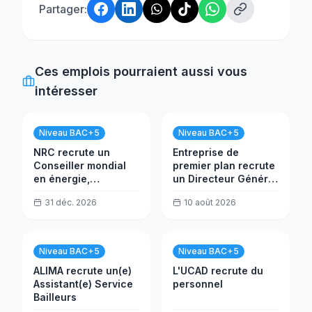
Partager:
Ces emplois pourraient aussi vous
intéresser
Niveau BAC+5
Niveau BAC+5
NRC recrute un
Entreprise de
Conseiller mondial
premier plan recrute
en énergie,
un Directeur Général
Solarisation -
de Filiale
31 déc. 2026
10 août 2026
Afrique centrale et
de l'Ouest (CWA)
Niveau BAC+5
Niveau BAC+5
ALIMA recrute un(e)
L'UCAD recrute du
Assistant(e) Service
personnel
Bailleurs