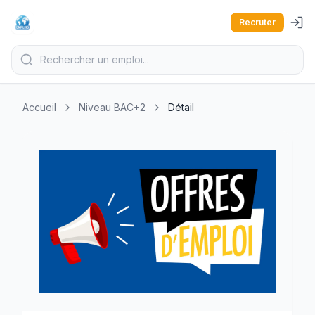
Recruter
Accueil
Niveau BAC+2
Détail