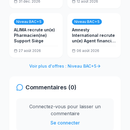
31 déc. 2026
12 août 2026
Afrique centrale et
de l'Ouest (CWA)
Niveau BAC+5
Niveau BAC+5
ALIMA recrute un(e)
Amnesty
Pharmacien(ne)
International recrute
Support Siège
un(e) Agent financier
des subventions
27 août 2026
06 août 2026
Voir plus d'offres : Niveau BAC+5
Commentaires (0)
Connectez-vous pour laisser un
commentaire
Se connecter