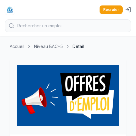
Recruter
Accueil
Niveau BAC+5
Détail