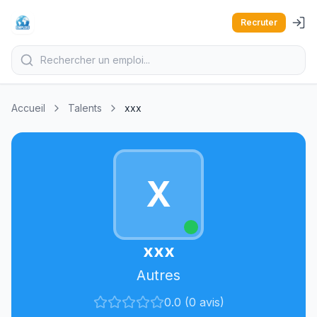
Recruter
Accueil
Talents
xxx
X
xxx
Autres
0.0 (0 avis)