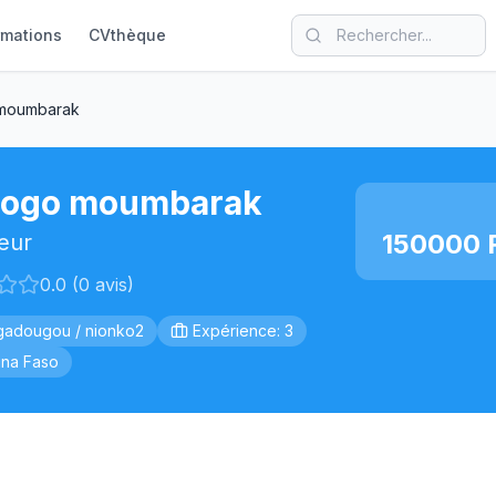
rmations
CVthèque
moumbarak
ogo moumbarak
150000 
eur
0.0 (0 avis)
adougou / nionko2
Expérience: 3
ina Faso