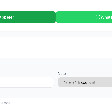
Appeler
What
Note