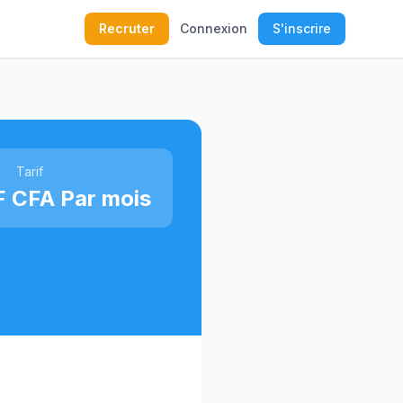
Recruter
Connexion
S'inscrire
Tarif
F CFA Par mois