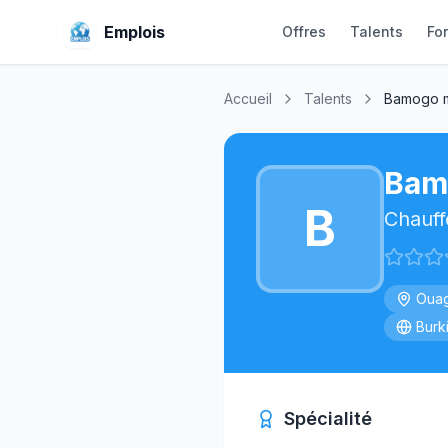
Emplois
Offres
Talents
Fo
Accueil
Talents
Bamogo 
Bam
B
Chauff
Ouag
Burk
Spécialité