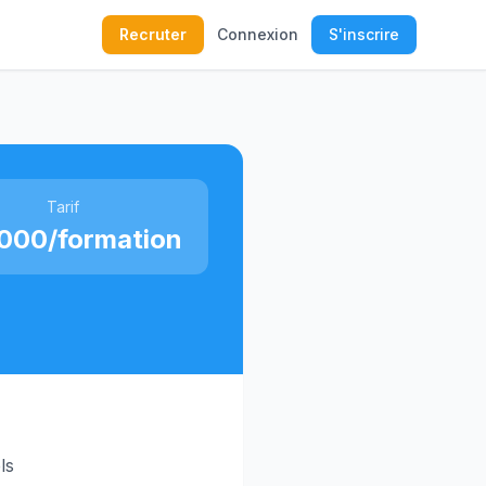
Recruter
Connexion
S'inscrire
Tarif
000/formation
ls