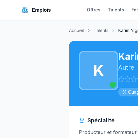
Emplois
Offres
Talents
Fo
Accueil
Talents
Karim Ni
Kar
K
Autre
Oua
Spécialité
Producteur et formateur 