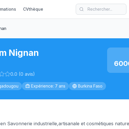
rmations
CVthèque
gnan
im Nignan
600
0.0 (0 avis)
gadougou
Expérience: 7 ans
Burkina Faso
en Savonnerie industrielle,artisanale et cosmétiques nature