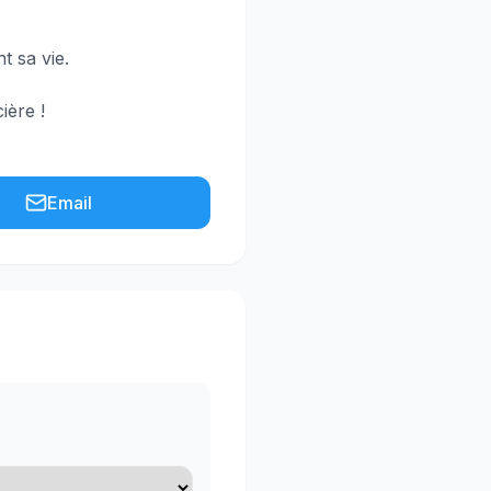
t sa vie.
ière !
Email