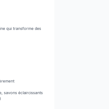
ine qui transforme des
ièrement
e, savons éclaircissants
)