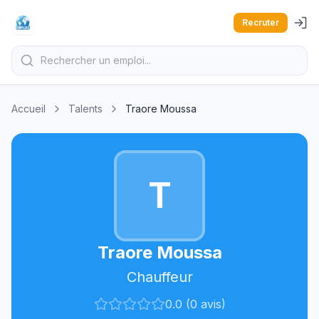
Recruter
Accueil
Talents
Traore Moussa
T
Traore Moussa
Chauffeur
0.0 (0 avis)