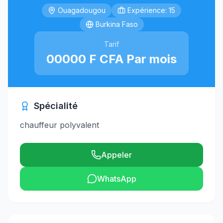
Ouagadougou
Expérience: 15
Burkina Faso
Tarif
00000 F CFA Par mois
Spécialité
chauffeur polyvalent
Appeler
WhatsApp