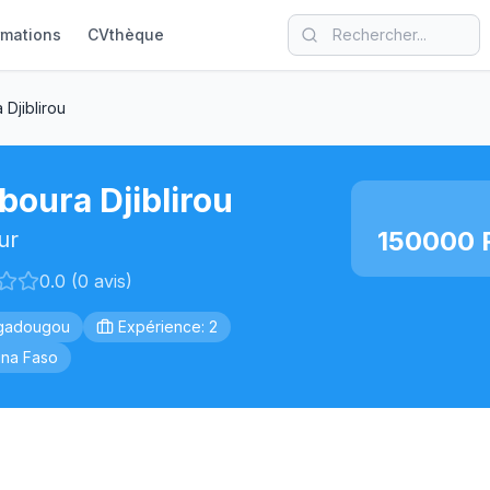
rmations
CVthèque
Djiblirou
oura Djiblirou
150000 
ur
0.0 (0 avis)
gadougou
Expérience: 2
ina Faso