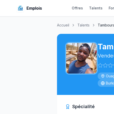
Emplois
Offres
Talents
Fo
Accueil
Talents
Tamboura 
Tamb
Vende
Oua
Burk
Spécialité