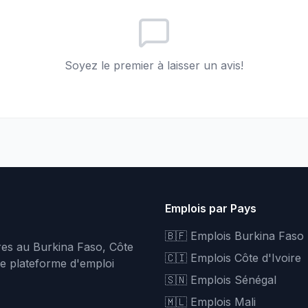
Soyez le premier à laisser un avis!
Emplois par Pays
🇧🇫 Emplois Burkina Faso
fres au Burkina Faso, Côte
🇨🇮 Emplois Côte d'Ivoire
re plateforme d'emploi
🇸🇳 Emplois Sénégal
🇲🇱 Emplois Mali