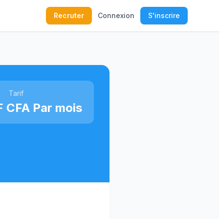
Recruter
Connexion
S'inscrire
Tarif
F CFA Par mois