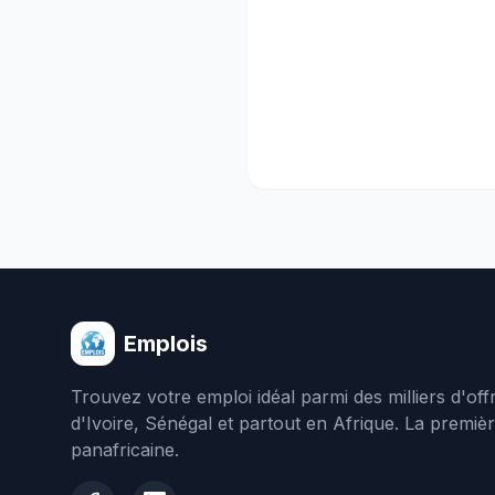
Emplois
Trouvez votre emploi idéal parmi des milliers d'of
d'Ivoire, Sénégal et partout en Afrique. La premiè
panafricaine.