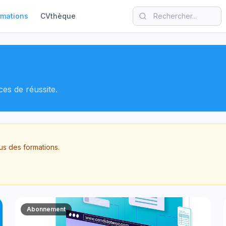
rmations
CVthèque
es de réussite.
s des formations.
Abonnement