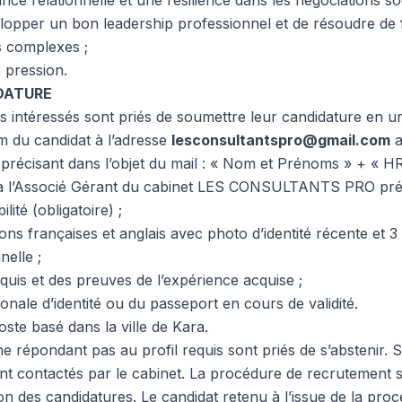
ce relationnelle et une résilience dans les négociations soc
lopper un bon leadership professionnel et de résoudre de
es complexes ;
s pression.
DATURE
iés intéressés sont priés de soumettre leur candidature en
m du candidat à l’adresse
lesconsultantspro@gmail.com
a
n précisant dans l’objet du mail : « Nom et Prénoms » + « 
n à l’Associé Gérant du cabinet LES CONSULTANTS PRO préc
ilité (obligatoire) ;
ions françaises et anglais avec photo d’identité récente et 
nelle ;
quis et des preuves de l’expérience acquise ;
ionale d’identité ou du passeport en cours de validité.
oste basé dans la ville de Kara.
e répondant pas au profil requis sont priés de s’abstenir. S
nt contactés par le cabinet. La procédure de recrutement s
on des candidatures. Le candidat retenu à l’issue de la pr