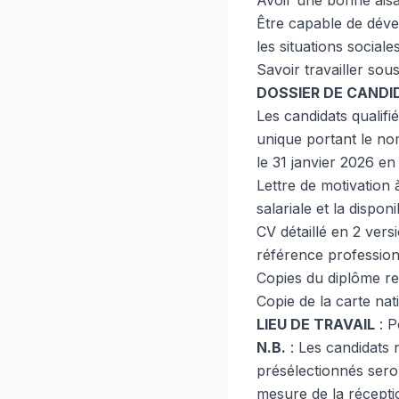
Avoir une bonne aisan
Être capable de déve
les situations social
Savoir travailler sou
DOSSIER DE CANDI
Les candidats qualif
unique portant le no
le 31 janvier 2026 e
Lettre de motivatio
salariale et la disponib
CV détaillé en 2 vers
référence profession
Copies du diplôme re
Copie de la carte nat
LIEU DE TRAVAIL
: P
N.B.
: Les candidats n
présélectionnés sero
mesure de la récepti