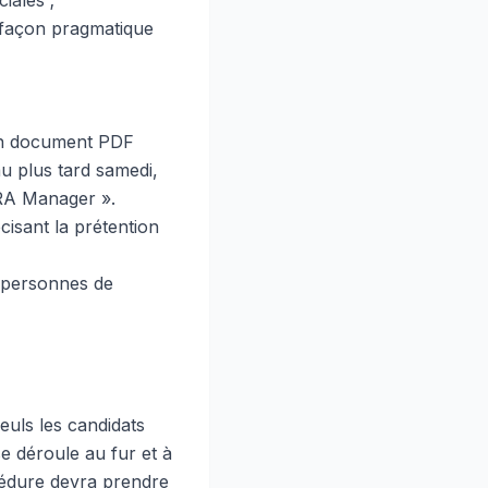
iales ;
 façon pragmatique
 un document PDF
u plus tard samedi,
HRA Manager ».
isant la prétention
3 personnes de
euls les candidats
e déroule au fur et à
océdure devra prendre