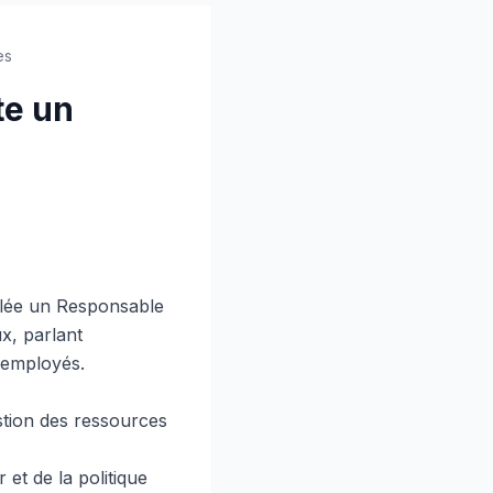
es
te un
allée un Responsable
x, parlant
) employés.
estion des ressources
r et de la politique