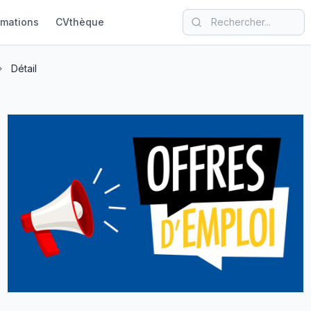
rmations
CVthèque
Détail