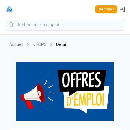
Recruter
Accueil
< BEPC
Détail