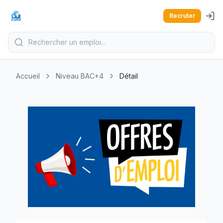
Recruter
Accueil
Niveau BAC+4
Détail