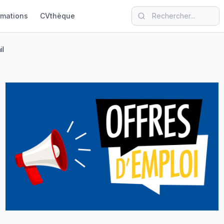
rmations
CVthèque
il