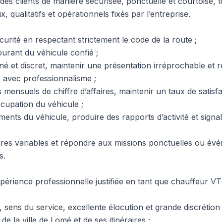
des clients de manière sécurisée, ponctuelle et courtoise, 
 qualitatifs et opérationnels fixés par l’entreprise.
urité en respectant strictement le code de la route ;
ourant du véhicule confié ;
gné et discret, maintenir une présentation irréprochable et
 avec professionnalisme ;
s mensuels de chiffre d’affaires, maintenir un taux de satisfa
ccupation du véhicule ;
ments du véhicule, produire des rapports d’activité et sign
ires variables et répondre aux missions ponctuelles ou év
s.
érience professionnelle justifiée en tant que chauffeur VTC
 sens du service, excellente élocution et grande discrétion 
 la ville de Lomé et de ses itinéraires ;