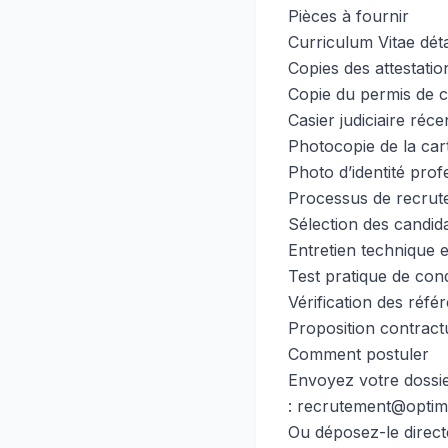
Pièces à fournir
Curriculum Vitae déta
Copies des attestatio
Copie du permis de co
Casier judiciaire récen
Photocopie de la carte
Photo d’identité prof
Processus de recrut
Sélection des candida
Entretien technique 
Test pratique de condu
Vérification des réf
Proposition contract
Comment postuler
Envoyez votre dossier
:
recrutement@opti
Ou déposez-le direct