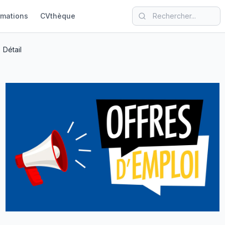
rmations
CVthèque
Détail