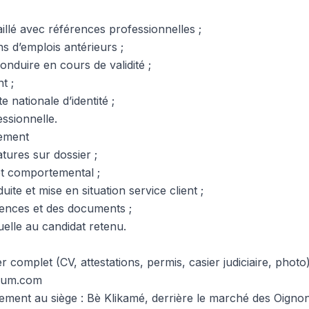
illé avec références professionnelles ;
ns d’emplois antérieurs ;
nduire en cours de validité ;
t ;
 nationale d’identité ;
essionnelle.
ement
tures sur dossier ;
et comportemental ;
ite et mise en situation service client ;
érences et des documents ;
uelle au candidat retenu.
 complet (CV, attestations, permis, casier judiciaire, photo)
mum.com
ement au siège : Bè Klikamé, derrière le marché des Oigno