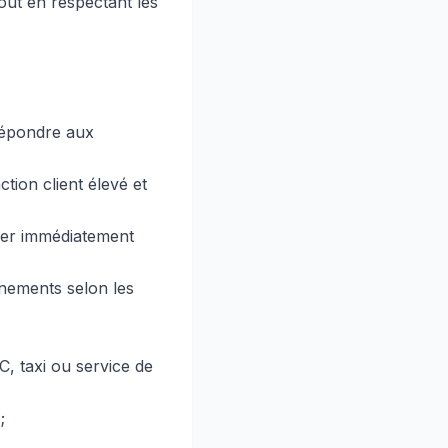
tout en respectant les
 répondre aux
ction client élevé et
aler immédiatement
énements selon les
, taxi ou service de
;