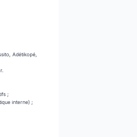
sito, Adétikopé,
r.
fs ;
ique interne) ;