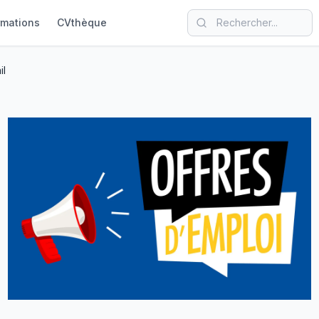
rmations
CVthèque
il