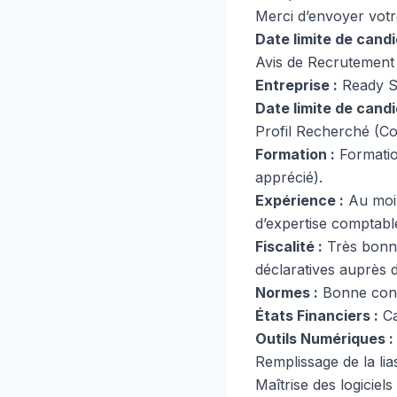
Merci d’envoyer votre
Date limite de candi
Avis de Recrutement 
Entreprise :
Ready S
Date limite de candi
Profil Recherché (Co
Formation :
Formatio
apprécié).
Expérience :
Au moin
d’expertise comptable
Fiscalité :
Très bonne 
déclaratives auprès d
Normes :
Bonne conn
États Financiers :
Ca
Outils Numériques :
Remplissage de la lia
Maîtrise des logiciel