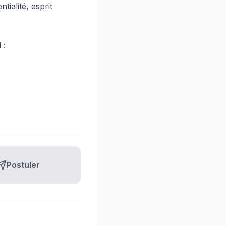
tialité, esprit
 :
Postuler