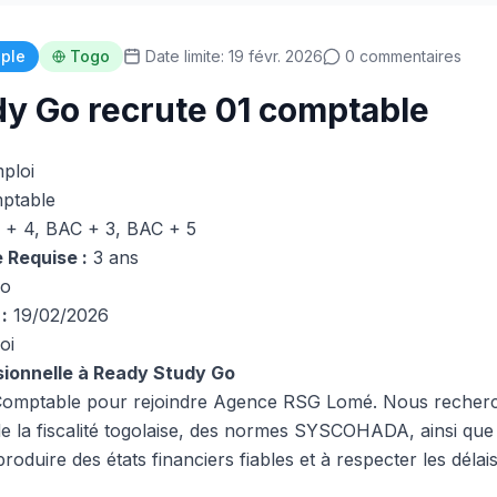
iple
Togo
Date limite: 19 févr. 2026
0 commentaires
y Go recrute 01 comptable
mploi
ptable
+ 4, BAC + 3, BAC + 5
 Requise :
3 ans
o
:
19/02/2026
oi
sionnelle à Ready Study Go
omptable pour rejoindre Agence RSG Lomé. Nous recherch
e la fiscalité togolaise, des normes SYSCOHADA, ainsi que 
roduire des états financiers fiables et à respecter les délai