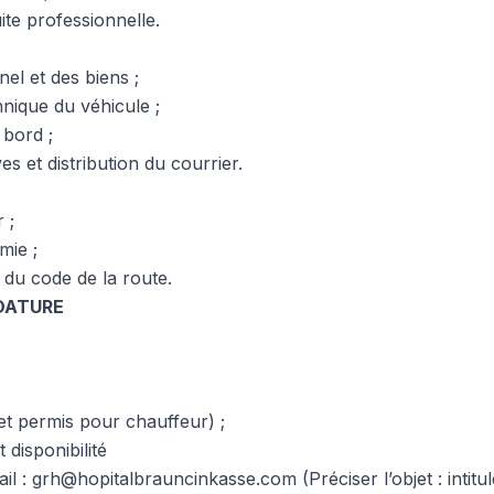
te professionnelle.
el et des biens ;
hnique du véhicule ;
 bord ;
es et distribution du courrier.
 ;
mie ;
du code de la route.
DATURE
et permis pour chauffeur) ;
 disponibilité
il :
grh@hopitalbrauncinkasse.com
(Préciser l’objet : intitu