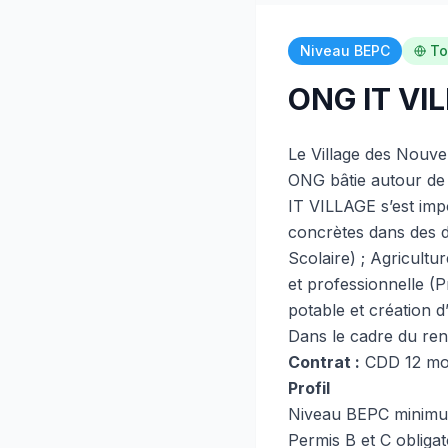
Niveau BEPC
To
ONG IT VIL
Le Village des Nouve
ONG bâtie autour de
IT VILLAGE s’est imp
concrètes dans des d
Scolaire) ; Agricultu
et professionnelle (
potable et création d
Dans le cadre du ren
Contrat :
CDD 12 moi
Profil
Niveau BEPC minimu
Permis B et C obligat