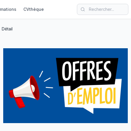
rmations
CVthèque
Détail