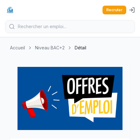
Recruter
Accueil
Niveau BAC+2
Détail