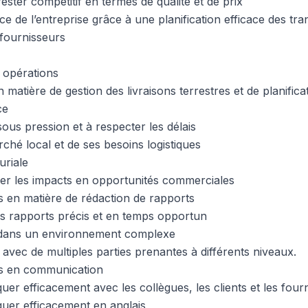
rester compétitif en termes de qualité et de prix
ce de l’entreprise grâce à une planification efficace des tr
 fournisseurs
 opérations
matière de gestion des livraisons terrestres et de planifica
ce
 sous pression et à respecter les délais
hé local et de ses besoins logistiques
uriale
er les impacts en opportunités commerciales
en matière de rédaction de rapports
es rapports précis et en temps opportun
r dans un environnement complexe
 avec de multiples parties prenantes à différents niveaux.
 en communication
er efficacement avec les collègues, les clients et les four
uer efficacement en anglais