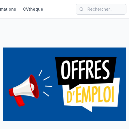
rmations
CVthèque