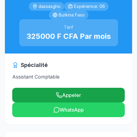
dassasgho
Expérience: 06
Burkina Faso
Tarif
325000 F CFA Par mois
Spécialité
Assistant Comptable
Appeler
WhatsApp