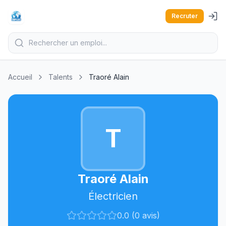
Recruter
Accueil
Talents
Traoré Alain
T
Traoré Alain
Électricien
0.0 (0 avis)