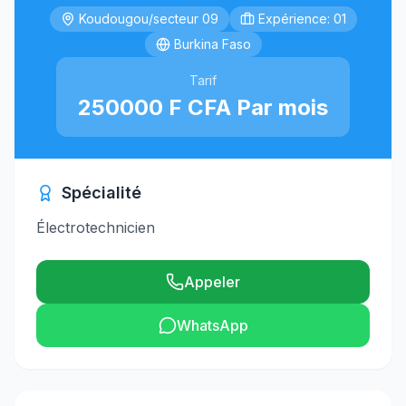
Koudougou/secteur 09
Expérience: 01
Burkina Faso
Tarif
250000 F CFA Par mois
Spécialité
Électrotechnicien
Appeler
WhatsApp