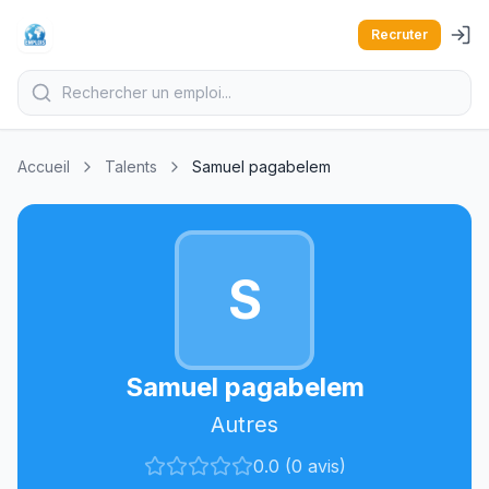
Recruter
Accueil
Talents
Samuel pagabelem
S
Samuel pagabelem
Autres
0.0 (0 avis)