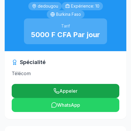
dedougou
Expérience: 10
Burkina Faso
Tarif
5000 F CFA Par jour
Spécialité
Télécom
Appeler
WhatsApp